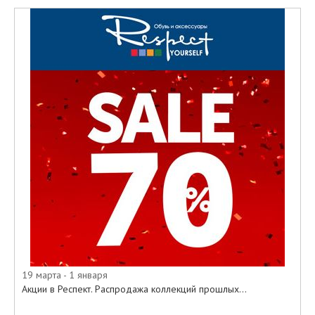
• Кеды и кроссовки
• Мокасины
• Ботфорты
• Полуботинки
И многое другое.
Приходите в наши салоны, или
заказывайте из специального
онлайн-каталога на официальном
сайте Respect все самое
необходимое по
привлекательным ценам.
19 марта - 1 января
Акции в Респект. Распродажа коллекций прошлых...