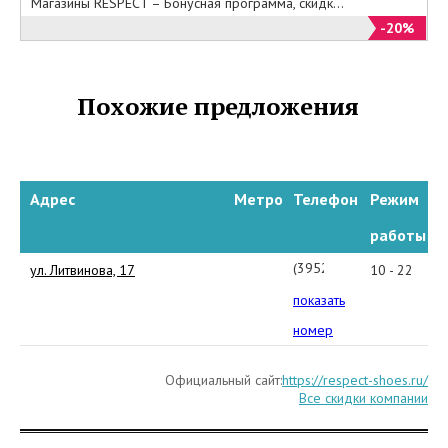
Магазины RESPECT – Бонусная программа, скидк...
-20%
Похожие предложения
Адрес
Метро
Телефон
Режим
работы
(3952)
ул. Литвинова, 17
10 - 22
72-
показать
23-
номер
90
Официальный сайт:
https://respect-shoes.ru/
Все скидки компании