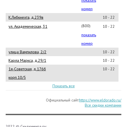
показать
11
номер
К.Либкнехта, д.239в
10 - 22
(800)555-
ул. Академическая, 31
10 - 22
11-
показать
11
номер
улица Вампилова, 2/2
10 - 22
Карла Маркса, д.29/1
10 - 22
1я-Советская, д.176б
10 - 22
корп.10/5
Показать все
Официальный сайт:
https://www.eldorado.ru/
Все скидки компании
2022 © Скидкимира.ру