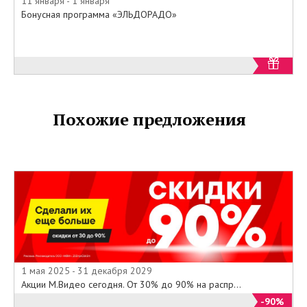
11 января - 1 января
«Эльдорадо» и в интернет-
Бонусная программа «ЭЛЬДОРАДО»
магазине компании в День своего
рождения и в течение 5
последующих дней, Вы
получаете двойные бонусные
баллы на Вашу карту.
Похожие предложения
1 мая 2025 - 31 декабря 2029
Акции М.Видео сегодня. От 30% до 90% на распр...
-90%