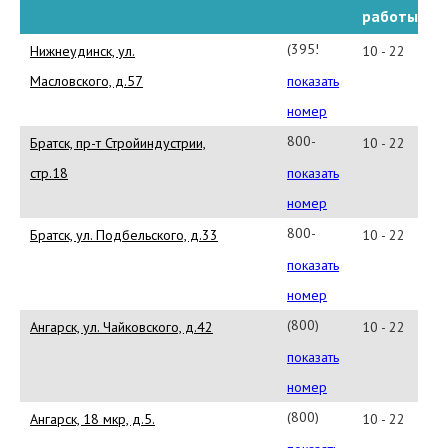
работы
(39557)7-
Нижнеудинск, ул.
10 - 22
12-
Масловского, д.57
показать
50
номер
800-
Братск, пр-т Стройиндустрии,
10 - 22
555-
стр.18
показать
11-
номер
11
800-
Братск, ул. Подбельского, д.33
10 - 22
555-
показать
11-
номер
11
(800)555-
Ангарск, ул. Чайковского, д.42
10 - 22
11-
показать
11
номер
(800)555-
Ангарск, 18 мкр, д.5.
10 - 22
11-